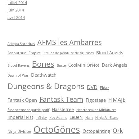
juillet 2014
juin 2014
avril 2014
AFMS les Ambarres
Adepta Sororitas
Blood Angels
Assaut sur l'Empire
Atelier de peinture de figurines
Bones
Dark Angels
CoolMiniOrNot
Blood Ravens
Buste
Deathwatch
Dawn of War
Dungeons & Dragons
DVD
Eldar
Fantask Team
FIMAJE
Fantask Open
Figostage
Hasslefree
Financement participatif
Heartbreaker Miniatures
Imperial Fist
LeBeN
Infinity
Kev Adams
Nain
Ninja All-Stars
OctoGônes
Ork
Octopainting
Ninja Division