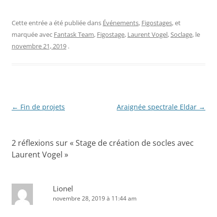
Cette entrée a été publiée dans
Événements
,
Figostages
, et
marquée avec
Fantask Team
,
Figostage
,
Laurent Vogel
,
Soclage
, le
novembre 21, 2019
.
Navigation
←
Fin de projets
Araignée spectrale Eldar
→
des
articles
2 réflexions sur «
Stage de création de socles avec
Laurent Vogel
»
Lionel
novembre 28, 2019 à 11:44 am