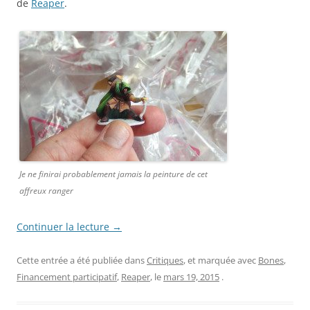
de
Reaper
.
Je ne finirai probablement jamais la peinture de cet
affreux ranger
Continuer la lecture
→
Cette entrée a été publiée dans
Critiques
, et marquée avec
Bones
,
Financement participatif
,
Reaper
, le
mars 19, 2015
.