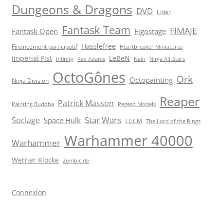
Dungeons & Dragons
DVD
Eldar
Fantask Team
FIMAJE
Fantask Open
Figostage
Hasslefree
Financement participatif
Heartbreaker Miniatures
Imperial Fist
LeBeN
Infinity
Kev Adams
Nain
Ninja All-Stars
OctoGônes
Ork
Octopainting
Ninja Division
Reaper
Patrick Masson
Painting Buddha
Pegaso Models
Star Wars
Soclage
Space Hulk
TGCM
The Lord of the Rings
Warhammer 40000
Warhammer
Werner Klocke
Zombicide
Connexion