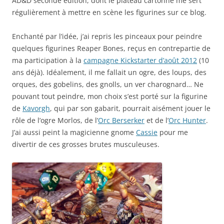
AD&D seconde édition, dont le plateau cartonné me sert
régulièrement à mettre en scène les figurines sur ce blog.
Enchanté par l’idée, j’ai repris les pinceaux pour peindre
quelques figurines Reaper Bones, reçus en contrepartie de
ma participation à la
campagne Kickstarter d’août 2012
(10
ans déjà). Idéalement, il me fallait un ogre, des loups, des
orques, des gobelins, des gnolls, un ver charognard… Ne
pouvant tout peindre, mon choix s’est porté sur la figurine
de
Kavorgh
, qui par son gabarit, pourrait aisément jouer le
rôle de l’ogre Morlos, de l’
Orc Berserker
et de l’
Orc Hunter
.
J’ai aussi peint la magicienne gnome
Cassie
pour me
divertir de ces grosses brutes musculeuses.