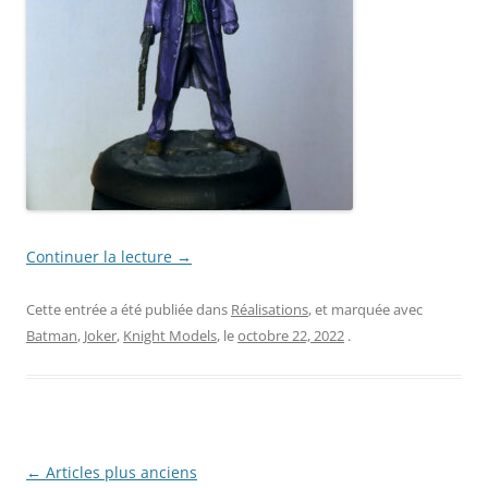
Continuer la lecture
→
Cette entrée a été publiée dans
Réalisations
, et marquée avec
Batman
,
Joker
,
Knight Models
, le
octobre 22, 2022
.
Navigation
←
Articles plus anciens