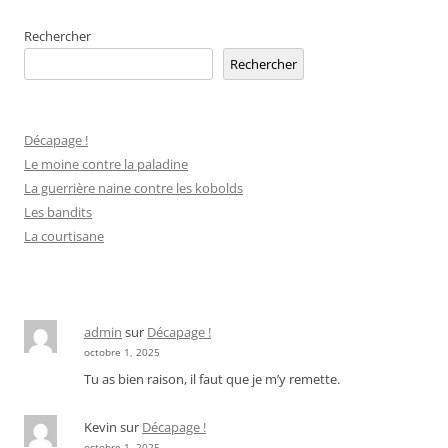
des
Rechercher
articles
Rechercher
Décapage !
Le moine contre la paladine
La guerrière naine contre les kobolds
Les bandits
La courtisane
admin
sur
Décapage !
octobre 1, 2025
Tu as bien raison, il faut que je m’y remette.
Kevin
sur
Décapage !
octobre 1, 2025