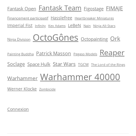
Fantask Team
FIMAJE
Fantask Open
Figostage
Hasslefree
Financement participatif
Heartbreaker Miniatures
Imperial Fist
LeBeN
Infinity
Kev Adams
Nain
Ninja All-Stars
OctoGônes
Ork
Octopainting
Ninja Division
Reaper
Patrick Masson
Painting Buddha
Pegaso Models
Star Wars
Soclage
Space Hulk
TGCM
The Lord of the Rings
Warhammer 40000
Warhammer
Werner Klocke
Zombicide
Connexion