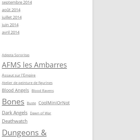
septembre 2014
août 2014
juillet 2014
juin 2014
avril 2014
Adepta Sororitas
AFMS les Ambarres
Assaut sur l'Empire
Atelier de peinture de figurines
Blood Angels
Blood Ravens
Bones
CoolMiniOrNot
Buste
Dark Angels
Dawn of War
Deathwatch
Dungeons &