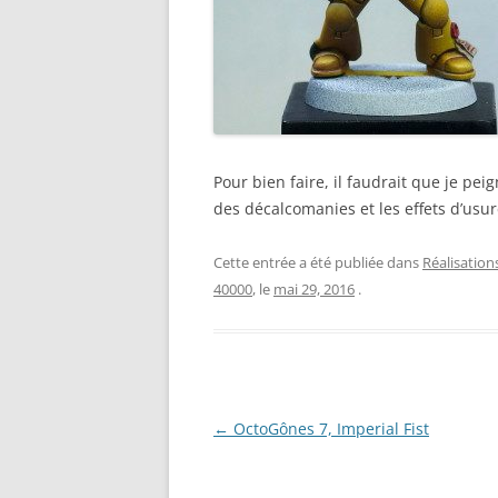
Pour bien faire, il faudrait que je pe
des décalcomanies et les effets d’usur
Cette entrée a été publiée dans
Réalisation
40000
, le
mai 29, 2016
.
Navigation
←
OctoGônes 7, Imperial Fist
des
articles