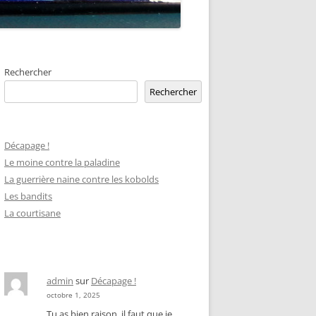
Rechercher
Rechercher
Décapage !
Le moine contre la paladine
La guerrière naine contre les kobolds
Les bandits
La courtisane
admin
sur
Décapage !
octobre 1, 2025
Tu as bien raison, il faut que je