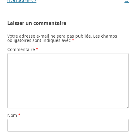
des
d’OctoGônes 7
→
articles
Laisser un commentaire
Votre adresse e-mail ne sera pas publiée.
Les champs
obligatoires sont indiqués avec
*
Commentaire
*
Nom
*