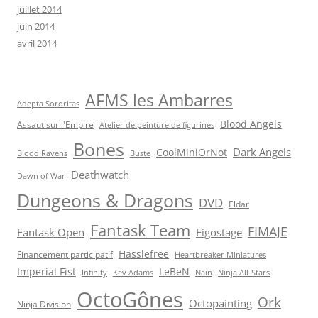
juillet 2014
juin 2014
avril 2014
AFMS les Ambarres
Adepta Sororitas
Blood Angels
Assaut sur l'Empire
Atelier de peinture de figurines
Bones
Dark Angels
CoolMiniOrNot
Blood Ravens
Buste
Deathwatch
Dawn of War
Dungeons & Dragons
DVD
Eldar
Fantask Team
FIMAJE
Fantask Open
Figostage
Hasslefree
Financement participatif
Heartbreaker Miniatures
Imperial Fist
LeBeN
Infinity
Kev Adams
Nain
Ninja All-Stars
OctoGônes
Ork
Octopainting
Ninja Division