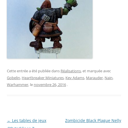
Cette entrée a été publiée dans
Réalisations
, et marquée avec
Gobelin
,
Heartbreaker Miniatures
,
Kev Adams
,
Marauder
,
Nain
,
Warhammer
, le
novembre 26, 2016
.
Navigation
←
Les tables de jeux
Zombicide Black Plague Nelly