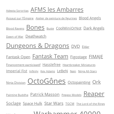
AFMS les Ambarres
Adepta Sororitas
Blood Angels
Assaut sur l'Empire
Atelier de peinture de figurines
Bones
Dark Angels
CoolMiniOrNot
Blood Ravens
Buste
Deathwatch
Dawn of War
Dungeons & Dragons
DVD
Eldar
Fantask Team
FIMAJE
Fantask Open
Figostage
Hasslefree
Financement participatif
Heartbreaker Miniatures
Imperial Fist
LeBeN
Infinity
Kev Adams
Nain
Ninja All-Stars
OctoGônes
Ork
Octopainting
Ninja Division
Reaper
Patrick Masson
Painting Buddha
Pegaso Models
Star Wars
Soclage
Space Hulk
TGCM
The Lord of the Rings
Warhammer 40000