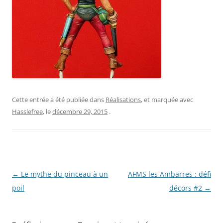
Cette entrée a été publiée dans
Réalisations
, et marquée avec
Hasslefree
, le
décembre 29, 2015
.
Navigation
←
Le mythe du pinceau à un
AFMS les Ambarres : défi
des
poil
décors #2
→
articles