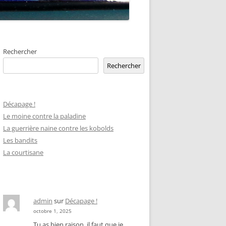
Rechercher
Rechercher
Décapage !
Le moine contre la paladine
La guerrière naine contre les kobolds
Les bandits
La courtisane
admin
sur
Décapage !
octobre 1, 2025
Tu as bien raison, il faut que je