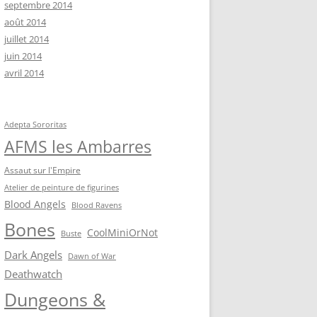
septembre 2014
août 2014
juillet 2014
juin 2014
avril 2014
Adepta Sororitas
AFMS les Ambarres
Assaut sur l'Empire
Atelier de peinture de figurines
Blood Angels
Blood Ravens
Bones
CoolMiniOrNot
Buste
Dark Angels
Dawn of War
Deathwatch
Dungeons &