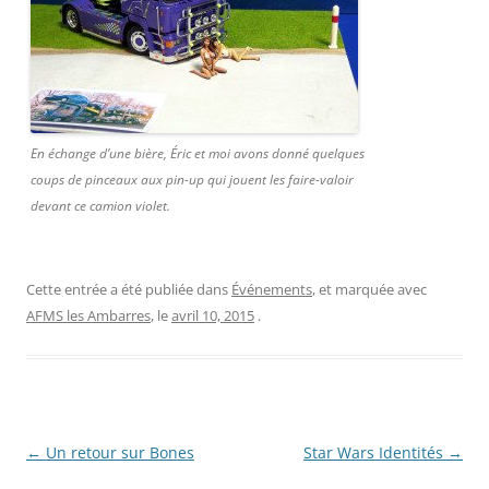
En échange d’une bière, Éric et moi avons donné quelques
coups de pinceaux aux pin-up qui jouent les faire-valoir
devant ce camion violet.
Cette entrée a été publiée dans
Événements
, et marquée avec
AFMS les Ambarres
, le
avril 10, 2015
.
Navigation
←
Un retour sur Bones
Star Wars Identités
→
des