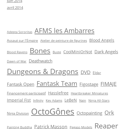
juin 2014
avril 2014
AFMS les Ambarres
Adepta Sororitas
Blood Angels
Assaut sur l'Empire
Atelier de peinture de figurines
Bones
Dark Angels
CoolMiniOrNot
Blood Ravens
Buste
Deathwatch
Dawn of War
Dungeons & Dragons
DVD
Eldar
Fantask Team
FIMAJE
Fantask Open
Figostage
Hasslefree
Financement participatif
Heartbreaker Miniatures
Imperial Fist
LeBeN
Infinity
Kev Adams
Nain
Ninja All-Stars
OctoGônes
Ork
Octopainting
Ninja Division
Reaper
Patrick Masson
Painting Buddha
Pegaso Models