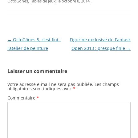
OctoGônes
,
Tables de jeux
, le
octobre 8, 2014
.
Navigation
←
OctoGônes 5, c’est fini :
Figurine exclusive du Fantask
des
l’atelier de peinture
Open 2013 : presque finie
→
articles
Laisser un commentaire
Votre adresse e-mail ne sera pas publiée.
Les champs
obligatoires sont indiqués avec
*
Commentaire
*