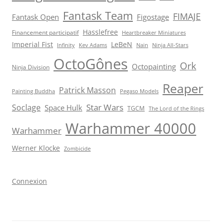
Fantask Team
FIMAJE
Fantask Open
Figostage
Hasslefree
Financement participatif
Heartbreaker Miniatures
Imperial Fist
LeBeN
Infinity
Kev Adams
Nain
Ninja All-Stars
OctoGônes
Ork
Octopainting
Ninja Division
Reaper
Patrick Masson
Painting Buddha
Pegaso Models
Star Wars
Soclage
Space Hulk
TGCM
The Lord of the Rings
Warhammer 40000
Warhammer
Werner Klocke
Zombicide
Connexion