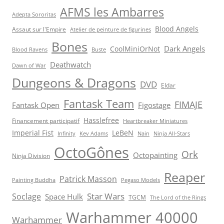
AFMS les Ambarres
Adepta Sororitas
Blood Angels
Assaut sur l'Empire
Atelier de peinture de figurines
Bones
Dark Angels
CoolMiniOrNot
Blood Ravens
Buste
Deathwatch
Dawn of War
Dungeons & Dragons
DVD
Eldar
Fantask Team
FIMAJE
Fantask Open
Figostage
Hasslefree
Financement participatif
Heartbreaker Miniatures
Imperial Fist
LeBeN
Infinity
Kev Adams
Nain
Ninja All-Stars
OctoGônes
Ork
Octopainting
Ninja Division
Reaper
Patrick Masson
Painting Buddha
Pegaso Models
Star Wars
Soclage
Space Hulk
TGCM
The Lord of the Rings
Warhammer 40000
Warhammer