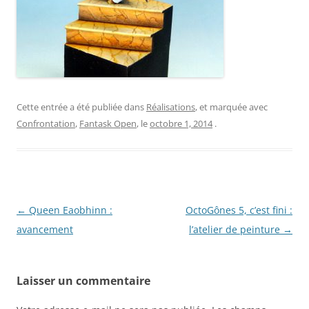
Cette entrée a été publiée dans
Réalisations
, et marquée avec
Confrontation
,
Fantask Open
, le
octobre 1, 2014
.
Navigation
←
Queen Eaobhinn :
OctoGônes 5, c’est fini :
des
avancement
l’atelier de peinture
→
articles
Laisser un commentaire