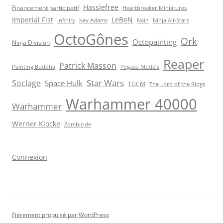
Hasslefree
Financement participatif
Heartbreaker Miniatures
Imperial Fist
LeBeN
Infinity
Kev Adams
Nain
Ninja All-Stars
OctoGônes
Ork
Octopainting
Ninja Division
Reaper
Patrick Masson
Painting Buddha
Pegaso Models
Star Wars
Soclage
Space Hulk
TGCM
The Lord of the Rings
Warhammer 40000
Warhammer
Werner Klocke
Zombicide
Connexion
Fièrement propulsé par WordPress