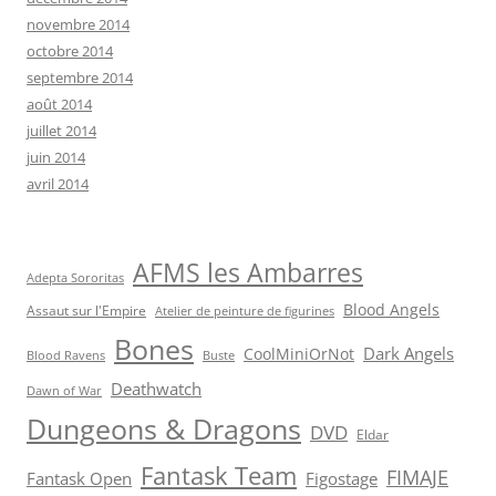
novembre 2014
octobre 2014
septembre 2014
août 2014
juillet 2014
juin 2014
avril 2014
AFMS les Ambarres
Adepta Sororitas
Blood Angels
Assaut sur l'Empire
Atelier de peinture de figurines
Bones
Dark Angels
CoolMiniOrNot
Blood Ravens
Buste
Deathwatch
Dawn of War
Dungeons & Dragons
DVD
Eldar
Fantask Team
FIMAJE
Fantask Open
Figostage