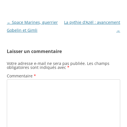
Navigation
←
Space Marines, guerrier
La pythie d’Azël : avancement
des
Gobelin et Gimli
→
articles
Laisser un commentaire
Votre adresse e-mail ne sera pas publiée.
Les champs
obligatoires sont indiqués avec
*
Commentaire
*